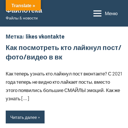
Перейти
Translate »
Файлотека
к
Меню
Файлы & новости
содержимому
Метка:
likes vkontakte
Как посмотреть кто лайкнул пост/
фото/видео в вк
Как теперь узнать кто лайкнул пост вконтакте? С 2021
года теперь не видно кто лайкает посты, вместо
этого появились большие СМАЙЛЫ эмоций. Как же
узнать […]
Читать далее