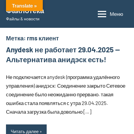
Перейти
Translate »
Файлотека
к
Меню
Файлы & новости
содержимому
Метка:
rms клиент
Anydesk не работает 29.04.2025 —
Альтернатива анидэск есть!
Не подключается anydesk (программа удалённого
управления) анидэск: Соединение закрыто Сетевое
соединение было неожиданно прервано. такая
ошибка стала появляться с утра 29.04.2025.
Сначала загрузка была довольно […]
Читать далее