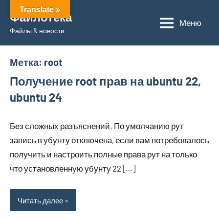
Перейти
Translate »
Файлотека
к
Меню
Файлы & новости
содержимому
Метка:
root
Получение root прав на ubuntu 22,
ubuntu 24
Без сложных разъяснений. По умолчанию рут
запись в убунту отключена, если вам потребовалось
получить и настроить полные права рут на только
что установленную убунту 22 […]
Читать далее