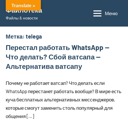
Перейти
Translate »
Файлотека
к
Меню
Файлы & новости
содержимому
Метка:
telega
Перестал работать WhatsApp —
Что делать? Сбой ватсапа —
Альтернатива ватсапу
Почему не работает ватсап? Что делать если
WhatsApp перестанет работать вообще? В мире есть
куча бесплатных альтернативных мессенджеров,
которые смогут заменить столь популярный для
общения […]