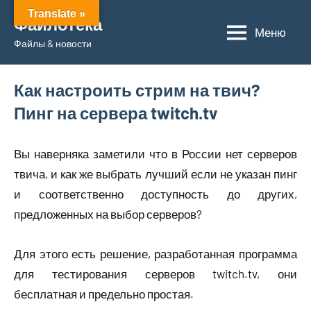
Перейти
Translate »
Файлотека
к
Меню
Файлы & новости
содержимому
Как настроить стрим на твич?
Пинг на сервера twitch.tv
Вы наверняка заметили что в России нет серверов
твича, и как же выбрать лучший если не указан пинг
и соответственно доступность до других,
предложенных на выбор серверов?
Для этого есть решение, разработанная программа
для тестирования серверов twitch.tv, они
бесплатная и предельно простая.