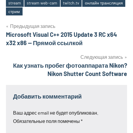
stream
stream web-cam
twitch.tv
онлайн трансляция
Метки
стрим
Навигация
Предыдущая запись
Microsoft Visual C++ 2015 Update 3 RC x64
по
x32 x86 — Прямой ссылкой
записям
Следующая запись
Как узнать пробег фотоаппарата Nikon?
Nikon Shutter Count Software
Добавить комментарий
Ваш адрес email не будет опубликован.
Обязательные поля помечены
*