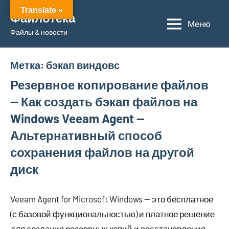
Перейти
Translate »
Файлотека
к
Меню
Файлы & новости
содержимому
Метка:
бэкап виндовс
Резервное копирование файлов
— Как создать бэкап файлов на
Windows Veeam Agent —
Альтернативный способ
сохранения файлов на другой
диск
Veeam Agent for Microsoft Windows — это бесплатное
(с базовой функциональностью) и платное решение
для создания резервных копий и восстановления