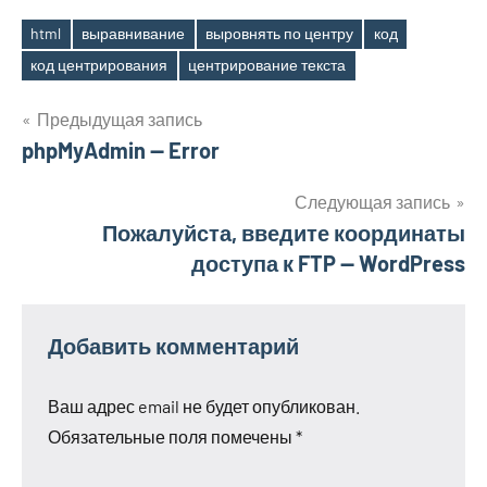
html
выравнивание
выровнять по центру
код
Метки
код центрирования
центрирование текста
Навигация
Предыдущая запись
phpMyAdmin — Error
по
записям
Следующая запись
Пожалуйста, введите координаты
доступа к FTP — WordPress
Добавить комментарий
Ваш адрес email не будет опубликован.
Обязательные поля помечены
*