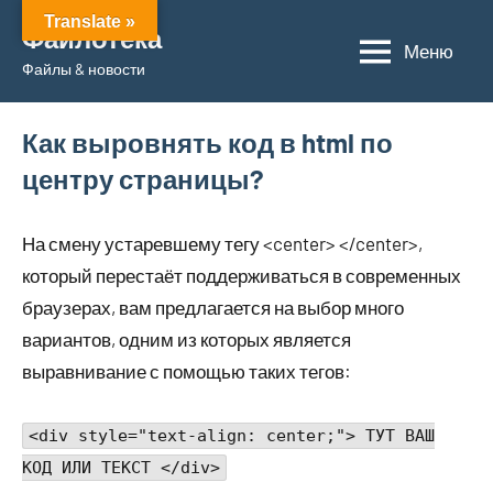
Перейти
Translate »
Файлотека
к
Меню
Файлы & новости
содержимому
Как выровнять код в html по
центру страницы?
На смену устаревшему тегу <center> </center>,
который перестаёт поддерживаться в современных
браузерах, вам предлагается на выбор много
вариантов, одним из которых является
выравнивание с помощью таких тегов:
<div style="text-align: center;"> ТУТ ВАШ
КОД ИЛИ ТЕКСТ </div>