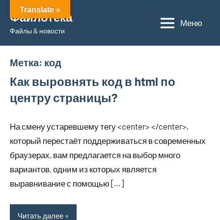
Перейти
Translate »
Файлотека
к
Меню
Файлы & новости
содержимому
Метка:
код
Как выровнять код в html по
центру страницы?
На смену устаревшему тегу <center> </center>,
который перестаёт поддерживаться в современных
браузерах, вам предлагается на выбор много
вариантов, одним из которых является
выравнивание с помощью […]
Читать далее