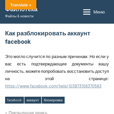
Перейти
Translate »
Файлотека
к
Меню
Файлы & новости
содержимому
Как разблокировать аккаунт
facebook
Это могло случится по разным причинам. Но если у
вас есть подтверждающие документы вашу
личность, можете попробовать восстановить доступ
на этой странице:
https://www.facebook.com/help/103873106370583
facebook
аккаунт
блокировка
Метки
Навигация
Предыдущая запись